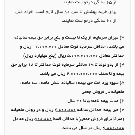
از
65
سالگی
درخواست
نمایند
.
برای خرید
پوشش
تا سن
80
سال لازم است افراد قبل
از
60
سالگی
درخواست
نمایند
.
3)
میزان سرمایه
:
از یک تا بیست و پنج برابر حق بیمه سالیانه
می باشد ، حداقل سرمایه فوت معادل
10.000.000
ریال و
حداکثر معادل
5.000.000.000
ریال
(
پنج میلیارد ریال
)
4)
از بدو تولد تا
15
سالگی سرمایه فوت
حداکثر
تا
18
برابر حق
بیمه و تا سقف
2.000.000.000
ریال می باشد
.
5)
شیوه پرداخت حق بیمه
:
سالیانه، شش ماهه ، سه ماهه ،
ماهیانه
در
فروش
جمعی
6)
مدت بیمه نامه
:
5
تا
30
سال
7)
حق
­
بیمه
:
حداقل سالانه
4.000.000
ریال و در روش ماهیانه
(
صرفا برای فروش جمعی
)
با حداقل قسط
500.000
ریال معادل
6.000.000
ریال در سال می باشد
.