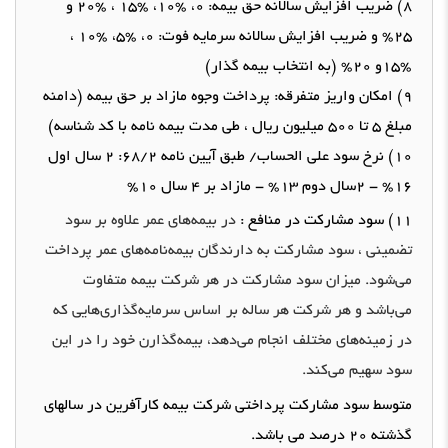
8)
ضریب افزایش سالانه حق بیمه
:
0
،
%10
،
%15
،
%20
و
25%
و
ضریب افزایش سالانه سرمایه فوت
:
0
،
%5
،
%10
،
%15
و
20% (
به انتخاب بیمه گذار
)
9)
امکان واریز متفرقه
:
پرداخت وجوه
مازاد
بر حق بیمه
(
دامنه
مبلغ
5
تا
500
میلیون ریال ، طی مدت بیمه نامه با کد شناسه
)
10)
نرخ سود علی الحساب
/
طبق آیین نامه
68/2:
2
سال اول
16% - 2
سال دوم
13% -
مازاد بر
4
سال
10%
11)
سود مشارکت در منافع
:
در بیمه‌های عمر علاوه بر سود
تضمینی ،
سود مشارکت به
دارندگان بیمه‌نامه‌های عمر پرداخت
می‌شود
.
میزان سود مشارکت در هر شرکت بیمه متفاوت
می‌باشد و هر شرکت
هر ساله بر اساس سرمایه‌گذاری‌هایی که
در زمینه‌های مختلف انجام می‌دهد، بیمه‌گذارن خود را در این
سود سهیم می‌کند
.
متوسط
سود مشارکت پرداختی شرکت بیمه کارآفرین در سالهای
گذشته
20
درصد می باشد
.