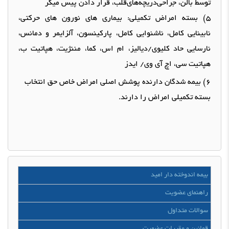
توسط بالن، جراحی‌دریچه‌های‌قلب، قرار دادن پیس میکر
5)
بسته امراض تکمیلی
:
بیماری های نورون های حرکتی،
نابینایی کامل، ناشنوایی کامل، پارکینسون، آلزایمر و دمانس،
نارسایی حاد کلیوی
/
دیالیز، ام اس، کما، مننژیت، هپاتیت ب،
هپاتیت سی، اچ آی وی
/
ایدز
6)
بیمه شدگان دارنده پوشش
اصلی
امراض خاص حق انتخاب
بسته تکمیلی امراض را دارند
.
بیمه اندوخته دار امید
راهنمای عضویت
سوالات متداول