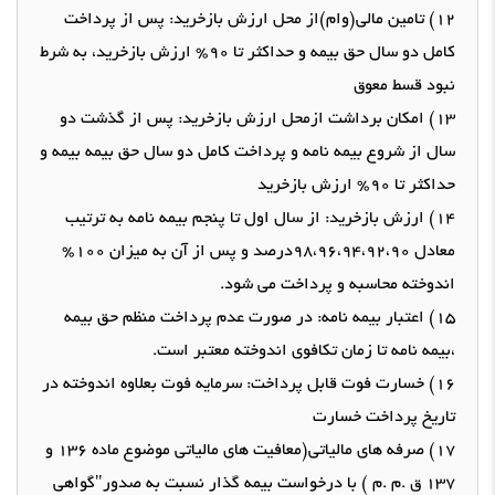
12)
تامین مالی
(
وام
)
از محل ارزش بازخرید
:
پس از پرداخت
کامل دو سال حق بیمه و حداکثر تا
90%
ارزش بازخرید، به شرط
نبود قسط معوق
13)
امکان برداشت ازمحل ارزش بازخرید
:
پس از گذشت دو
سال از شروع بیمه نامه و پرداخت کامل دو سال حق بیمه بیمه و
حداکثر تا
90%
ارزش بازخرید
14)
ارزش بازخرید
:
از سال اول تا پنجم بیمه نامه به ترتیب
معادل
90
،
92
،
94
،
96
،
98
درصد و پس از آن به میزان
100%
اندوخته
محاسبه
و پرداخت می شود
.
15)
اعتبار بیمه نامه
:
در صورت عدم پرداخت منظم حق بیمه
،بیمه نامه تا زمان تکافوی اندوخته معتبر است
.
16)
خسارت فوت قابل پرداخت
:
سرمایه فوت بعلاوه اندوخته در
تاریخ پرداخت خسارت
17)
صرفه های مالیاتی
(
معافیت های مالیاتی موضوع ماده
136
و
137
ق
.
م
.
م
)
با درخواست بیمه گذار نسبت به صدور
"
گواهی