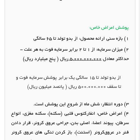
پوشش امراض خاص
:
1)
بازه سنی ارائه محصول
:
از بدو تولد تا
65
سالگی
2)
میزان سرمایه
:
از
1
تا
2
برابر سرمایه فوت به هر علت
-
حداکثر معادل
5.000.000.000
ریال
(
پنج میلیارد ریال
)
از بدو تولد تا
15
سالگی یک برابر پوشش سرمایه فوت و
تا سقف
500.000.000
ریال
(
پانصد میلیون ریال
)
3)
دوره انتظار
:
شش ماه از شروع این پوشش است
.
4)
امراض خاص
:
انفارکتوس قلبی
(
سکته
)
، سکته‌ مغزی، انواع‌
سرطان، پیوند اعضاء اصلی‌ بدن، ‌جراحی‌ عروق‌ کرونر، قرار دادن‌
فنر‌ در عروق‌کرونر
(
استنت
)
، باز کردن تنگی های عروق کرونر