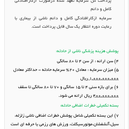
پرداخت کل سرمایه تعهد شده درصورت ازکارافتادگی
کامل و دائم
سرمایه ازکارافتادگی کامل و دائم ناشی از بیماری با
رعایت دوره انتظار یک سال قابل پرداخت است
.
پوشش هزینه پزشکی ناشی از حادثه
:
4)
سن ارائه
:
از سن
4
تا
80
سالگی
5)
میزان سرمایه
:
معادل
20%
سرمایه حادثه
-
حداکثر معادل
1.000.000.000
ریال
6)
برای بازه سنی
4
تا
15
سالگی و
70
تا
80
سالگی تا سقف
400.000.000
ریال ارائه می شود
.
بسته تکمیلی خطرات اضافی حادثه
:
7)
این بسته تکمیلی شامل پوشش خطرات اضافی ناشی زلزله،
سیل،آتشفشان،موتورسیکلت، ورزش های رزمی یا حرفه ای است